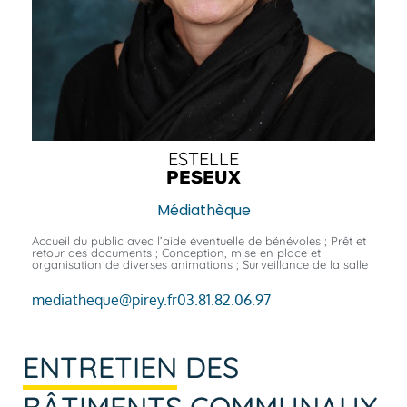
ESTELLE
PESEUX
Médiathèque
Accueil du public avec l’aide éventuelle de bénévoles ; Prêt et
retour des documents ; Conception, mise en place et
organisation de diverses animations ; Surveillance de la salle
mediatheque@pirey.fr
03.81.82.06.97
ENTRETIEN
DES
BÂTIMENTS COMMUNAUX