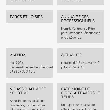
PARCS ET LOISIRS
ANNUAIRE DES
PROFESSIONNELS
Nom de l'entreprise Filtrer
par : Catégories Sélectionnez
une catégorie…
AGENDA
ACTUALITÉ
août 2026
Horaires d’été de la mairie 10
lundimardimercredijeudivendredisamedidimanche
juillet 2026 Du 13…
27 28 29 30 31 1 2…
VIE ASSOCIATIVE ET
PATRIMOINE DE
SPORTIVE
PIREY...À TRAVERS LE
TEMPS.
Annuaire des associations
Un regard sur le passé du
piroulettes, par thématique
village Découvrez l’histoire
Filtre assos Culture Divers…