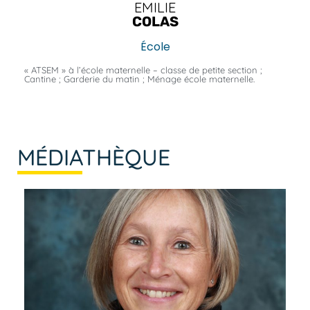
EMILIE
COLAS
École
« ATSEM » à l’école maternelle – classe de petite section ;
Cantine ; Garderie du matin ; Ménage école maternelle.
MÉDIA
THÈQUE