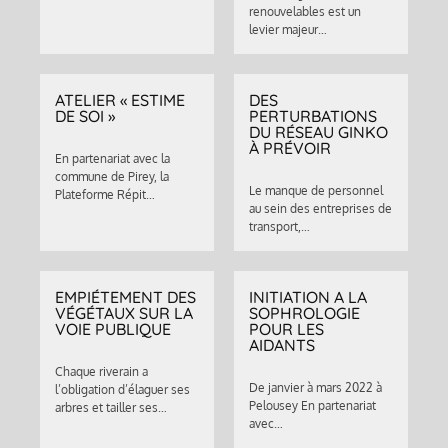
renouvelables est un
levier majeur…
ATELIER « ESTIME
DES
DE SOI »
PERTURBATIONS
DU RÉSEAU GINKO
À PRÉVOIR
En partenariat avec la
commune de Pirey, la
Le manque de personnel
Plateforme Répit…
au sein des entreprises de
transport,…
EMPIÉTEMENT DES
INITIATION A LA
VÉGÉTAUX SUR LA
SOPHROLOGIE
VOIE PUBLIQUE
POUR LES
AIDANTS
Chaque riverain a
De janvier à mars 2022 à
l’obligation d’élaguer ses
Pelousey En partenariat
arbres et tailler ses…
avec…