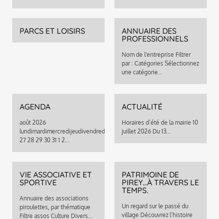
PARCS ET LOISIRS
ANNUAIRE DES
PROFESSIONNELS
Nom de l'entreprise Filtrer
par : Catégories Sélectionnez
une catégorie…
AGENDA
ACTUALITÉ
août 2026
Horaires d’été de la mairie 10
lundimardimercredijeudivendredisamedidimanche
juillet 2026 Du 13…
27 28 29 30 31 1 2…
VIE ASSOCIATIVE ET
PATRIMOINE DE
SPORTIVE
PIREY...À TRAVERS LE
TEMPS.
Annuaire des associations
Un regard sur le passé du
piroulettes, par thématique
village Découvrez l’histoire
Filtre assos Culture Divers…