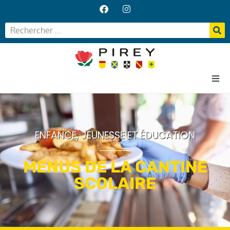
Accueil
Votre Mairie
ENFANCE, JEUNESSE ET ÉDUCATION
Vos services
Vie locale
MENUS DE LA CANTINE
SCOLAIRE