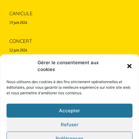
CANICULE
19 juin 2026
CONCERT
12 juin 2026
Annulé en cas de pluie
Gérer le consentement aux
cookies
Nous utilisons des cookies à des fins strictement opérationnelles et
éditoriales, pour
vous garantir la meilleure expérience sur notre site
web
et nous permettre d'améliorer nos contenus.
© Tous droits réservé Textes et images - Crédits Photo extérieur : Eric
Accepter
Marin
Refuser
Mentions légales
Préférences