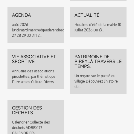
AGENDA
ACTUALITÉ
août 2026
Horaires d’été de la mairie 10
lundimardimercredijeudivendredisamedidimanche
juillet 2026 Du 13…
27 28 29 30 31 1 2…
VIE ASSOCIATIVE ET
PATRIMOINE DE
SPORTIVE
PIREY...À TRAVERS LE
TEMPS.
Annuaire des associations
Un regard sur le passé du
piroulettes, par thématique
village Découvrez l’histoire
Filtre assos Culture Divers…
du…
GESTION DES
DÉCHETS
Calendrier Collecte des
déchets VDBES177-
CALENDRIER-