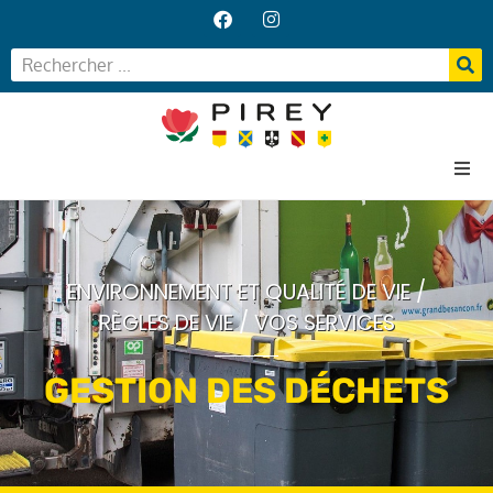
Accueil
Votre Mairie
Vos services
ENVIRONNEMENT ET QUALITÉ DE VIE
/
Vie locale
RÈGLES DE VIE
/
VOS SERVICES
GESTION DES DÉCHETS