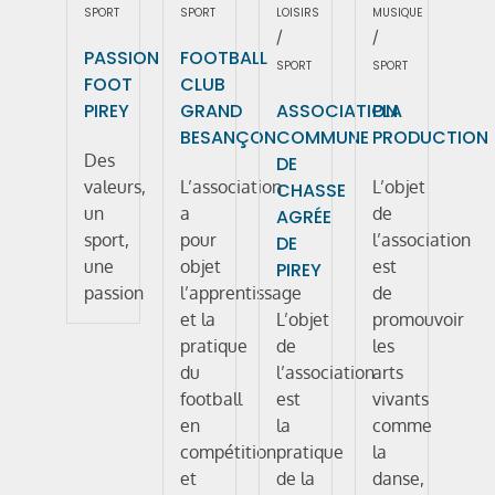
SPORT
SPORT
LOISIRS
MUSIQUE
/
/
PASSION
FOOTBALL
SPORT
SPORT
FOOT
CLUB
PIREY
GRAND
ASSOCIATION
PLA
BESANÇON
COMMUNE
PRODUCTION
Des
DE
valeurs,
L’association
L’objet
CHASSE
un
a
de
AGRÉE
sport,
pour
l’association
DE
une
objet
est
PIREY
passion
l’apprentissage
de
et la
L’objet
promouvoir
pratique
de
les
du
l’association
arts
football
est
vivants
en
la
comme
compétition
pratique
la
et
de la
danse,