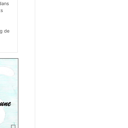
 dans
ts
ng de