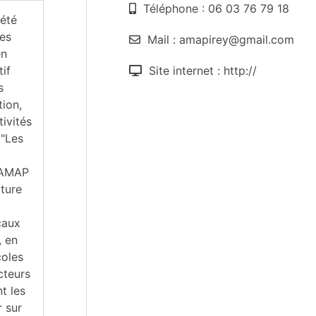
Téléphone : 06 03 76 79 18
 été
des
Mail : amapirey@gmail.com
en
tif
Site internet : http://
s
tion,
tivités
 "Les
 AMAP
lture
caux
, en
coles
cteurs
t les
 sur