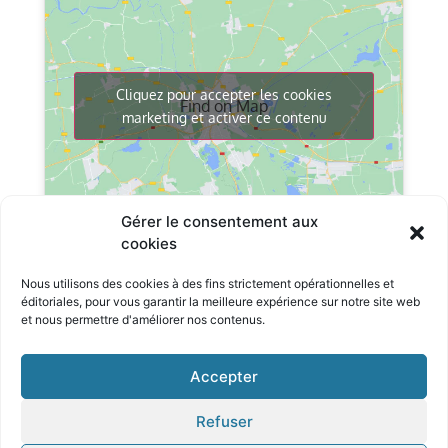
Cliquez pour accepter les cookies
Find on Map
marketing et activer ce contenu
Gérer le consentement aux
cookies
Nous utilisons des cookies à des fins strictement opérationnelles et
éditoriales, pour
vous garantir la meilleure expérience sur notre site
web
et nous permettre d'améliorer nos contenus.
© Tous droits réservé Textes et images - Crédits Photo extérieur : Eric
Accepter
Marin
Refuser
Mentions légales