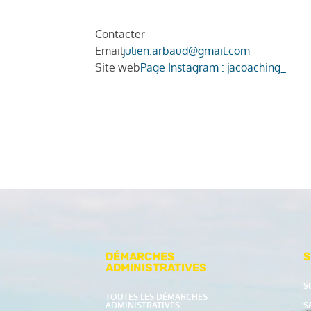
Contacter
Email
julien.arbaud@gmail.com
Site web
Page Instagram : jacoaching_
DÉMARCHES
S
ADMINISTRATIVES
S
TOUTES LES DÉMARCHES
ADMINISTRATIVES
S