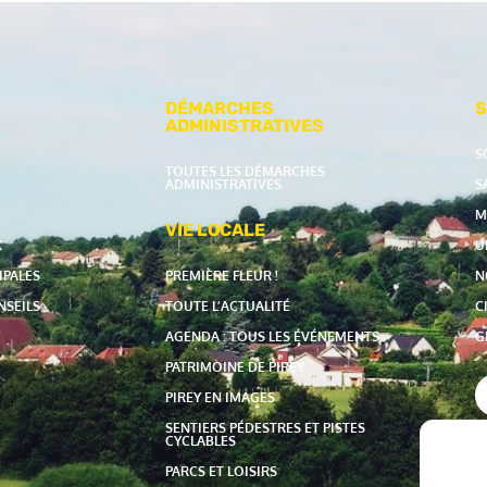
DÉMARCHES
S
ADMINISTRATIVES
S
TOUTES LES DÉMARCHES
ADMINISTRATIVES
S
M
VIE LOCALE
X
U
IPALES
PREMIÈRE FLEUR !
N
NSEILS
TOUTE L’ACTUALITÉ
C
AGENDA : TOUS LES ÉVÉNEMENTS
G
PATRIMOINE DE PIREY
PIREY EN IMAGES
SENTIERS PÉDESTRES ET PISTES
CYCLABLES
PARCS ET LOISIRS