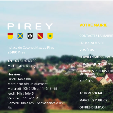
VOTRE MAIRIE
CONTACTEZ LA MAIRIE
EDITO DU MAIRE
1 place du Colonel Max de Pirey
VOS ÉLUS
25480 Pirey
SERVICES MUNICIPAU
Tél. :
03 81 50 63 00
COMMISSIONS MUNIC
Mail :
mairie@pirey.fr
COMPTES RENDUS CO
MUNICIPAUX
Horaires :
Lundi : 14h à 18h
ARRÊTÉS
Mardi : sur rdv uniquement
Mercredi : 10h à 12h et 14h à 16h45
ACTION SOCIALE
Jeudi : 14h à 16h45
Vendredi : 14h à 16h45
MARCHÉS PUBLICS
Samedi : 10h à 12h + permanence d’un
OFFRES D’EMPLOI
élu