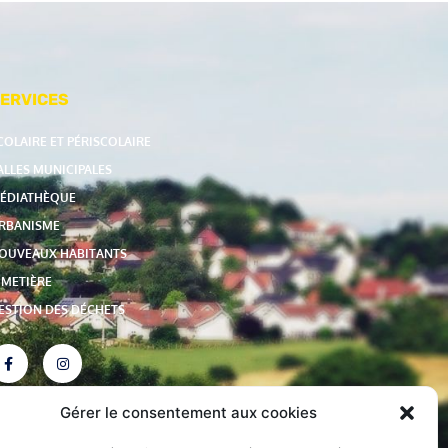
ERVICES
COLAIRE ET PÉRISCOLAIRE
ALLES MUNICIPALES
ÉDIATHÈQUE
RBANISME
OUVEAUX HABITANTS
IMETIÈRE
ESTION DES DÉCHETS
Gérer le consentement aux cookies