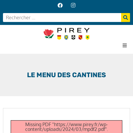
Accueil
Votre Mairie
LE MENU DES CANTINES
Vos services
Vie locale
Missing PDF "https://www.pirey.fr/wp-
content/uploads/2024/03/mpdf2.pdf".