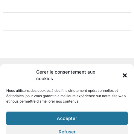
DOCUMENTS PDF TÉLÉCHARGEABLES
Gérer le consentement aux
cookies
Pas de contenu supplémentaire
Nous utilisons des cookies à des fins strictement opérationnelles et
éditoriales, pour
vous garantir la meilleure expérience sur notre site
web
et nous permettre d'améliorer nos contenus.
© Tous droits réservé Textes et images - Crédits Photo extérieur : Eric
Accepter
Marin
Refuser