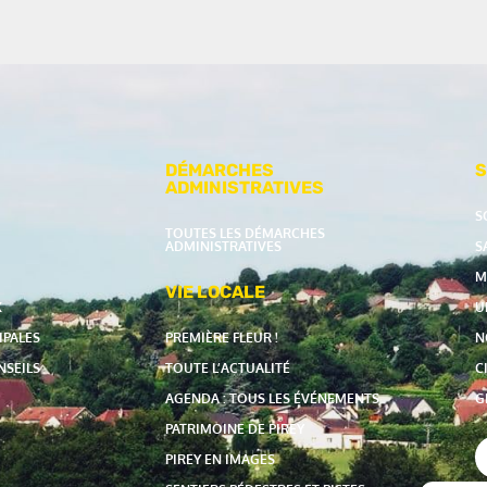
DÉMARCHES
S
ADMINISTRATIVES
S
TOUTES LES DÉMARCHES
ADMINISTRATIVES
S
M
VIE LOCALE
X
U
IPALES
PREMIÈRE FLEUR !
N
NSEILS
TOUTE L’ACTUALITÉ
C
AGENDA : TOUS LES ÉVÉNEMENTS
G
PATRIMOINE DE PIREY
PIREY EN IMAGES