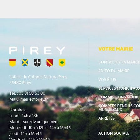
VOTRE MAIRIE
CONTACTEZ LA MAIRIE
EDITO DU MAIRE
1 place du Colonel Max de Pirey
VOS ÉLUS
25480 Pirey
SERVICES MUNICIPAU
Tél. :
03 81 50 63 00
COMMISSIONS MUNIC
Mail :
mairie@pirey.fr
COMPTES RENDUS CO
MUNICIPAUX
Horaires :
Lundi : 14h à 18h
ARRÊTÉS
Mardi : sur rdv uniquement
Mercredi : 10h à 12h et 14h à 16h45
ACTION SOCIALE
Jeudi : 14h à 16h45
Vendredi : 14h à 16h45