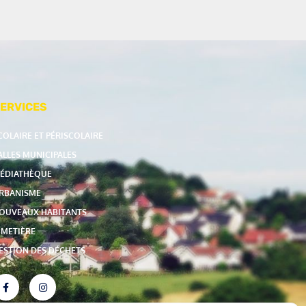
ERVICES
COLAIRE ET PÉRISCOLAIRE
ALLES MUNICIPALES
ÉDIATHÈQUE
RBANISME
OUVEAUX HABITANTS
IMETIÈRE
ESTION DES DÉCHETS