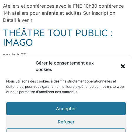
Ateliers et conférences avec la FNE 10h30 conférence
14h ateliers pour enfants et adultes Sur inscription
Détail à venir
THÉÂTRE TOUT PUBLIC :
IMAGO
par la NTB
Gérer le consentement aux
←
plus ancien
cookies
plus récent
→
Nous utilisons des cookies à des fins strictement opérationnelles et
éditoriales, pour
vous garantir la meilleure expérience sur notre site
web
et nous permettre d'améliorer nos contenus.
© Tous droits réservé Textes et images - Crédits Photo extérieur : Eric
Accepter
Marin
Refuser
Mentions légales