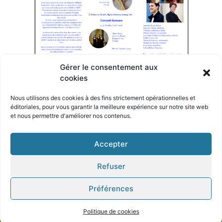
Gérer le consentement aux
cookies
Nous utilisons des cookies à des fins strictement opérationnelles et
éditoriales, pour
vous garantir la meilleure expérience sur notre site
web
et nous permettre d'améliorer nos contenus.
© Tous droits réservé Textes et images - Crédits Photo extérieur : Eric
Accepter
Marin
Refuser
Mentions légales
Préférences
Pixels & Code / Digitale Deluxe​​
Politique de cookies