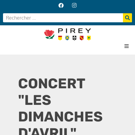
Accueil
Votre Mairie
CONCERT
Vos services
Vie locale
"LES
DIMANCHES
D'AVRIL"