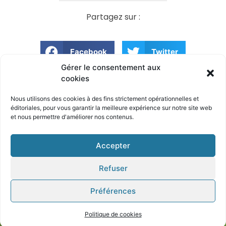
Partagez sur :
Facebook
Twitter
Gérer le consentement aux
cookies
Relais d’information – Crise sanitaire
Suspension des permanences de secteur
Nous utilisons des cookies à des fins strictement opérationnelles et
éditoriales, pour
vous garantir la meilleure expérience sur notre site
web
et nous permettre d'améliorer nos contenus.
© Tous droits réservé Textes et images - Crédits Photo extérieur : Eric
Accepter
Marin
Refuser
Mentions légales
Préférences
Pixels & Code / Digitale Deluxe​​
Politique de cookies