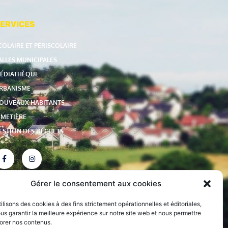
ERVICES
COLAIRE ET PÉRISCOLAIRE
ALLES MUNICIPALES
ÉDIATHÈQUE
RBANISME
OUVEAUX HABITANTS
IMETIÈRE
ESTION DES DÉCHETS
Gérer le consentement aux cookies
ilisons des cookies à des fins strictement opérationnelles et éditoriales,
us garantir la meilleure expérience sur notre site
web et nous permettre
orer nos contenus.