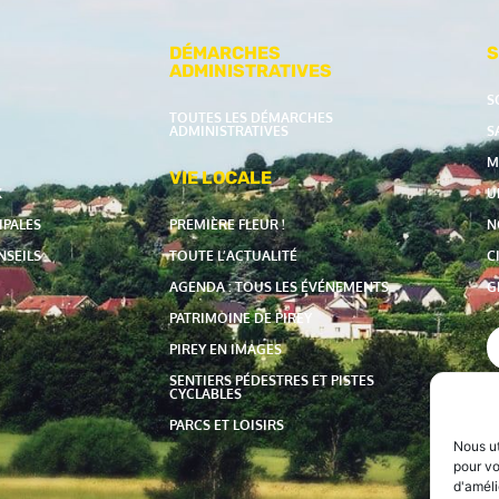
DÉMARCHES
S
ADMINISTRATIVES
S
TOUTES LES DÉMARCHES
ADMINISTRATIVES
S
M
VIE LOCALE
X
U
IPALES
PREMIÈRE FLEUR !
N
NSEILS
TOUTE L’ACTUALITÉ
C
AGENDA : TOUS LES ÉVÉNEMENTS
G
PATRIMOINE DE PIREY
PIREY EN IMAGES
SENTIERS PÉDESTRES ET PISTES
CYCLABLES
PARCS ET LOISIRS
Nous ut
pour
vo
d'améli