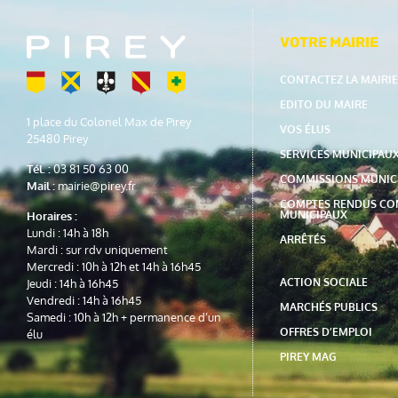
VOTRE MAIRIE
CONTACTEZ LA MAIRIE
EDITO DU MAIRE
1 place du Colonel Max de Pirey
VOS ÉLUS
25480 Pirey
SERVICES MUNICIPAU
Tél. :
03 81 50 63 00
COMMISSIONS MUNIC
Mail :
mairie@pirey.fr
COMPTES RENDUS CO
MUNICIPAUX
Horaires :
Lundi : 14h à 18h
ARRÊTÉS
Mardi : sur rdv uniquement
Mercredi : 10h à 12h et 14h à 16h45
ACTION SOCIALE
Jeudi : 14h à 16h45
Vendredi : 14h à 16h45
MARCHÉS PUBLICS
Samedi : 10h à 12h + permanence d’un
OFFRES D’EMPLOI
élu
PIREY MAG